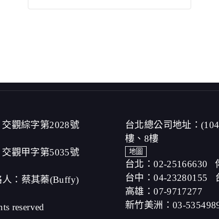
交觀綜字第2028號
台北總公司地址：(10
樓、8樓
交觀甲字第5035號
地圖
台北：02-25166630
台中：04-23280155
人：蔡其蓁(Buffy)
高雄：07-9717277
新竹美洲：03-535498
hts reserved